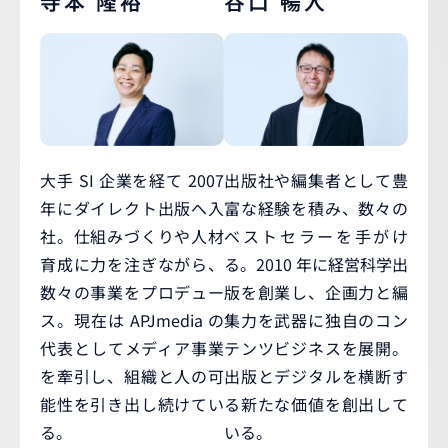
寺本 隆裕
谷口 暢人
大手 SI 企業を経て 2007
出版社や編集者として豊
年にダイレクト出版へ入
富な経験を積み、数々の
社。仕組みづくりや人材
ベストセラーを手がけ
育成に力を注ぎながら、
る。2010 年に経営科学出
数々の事業をプロデュー
版を創業し、企画力と編
ス。現在は APJmedia の
集力を武器に独自のコン
代表としてメディア事業
テンツビジネスを展開。
を牽引し、組織と人の可
出版とデジタルを横断す
能性を引き出し続けてい
る新たな価値を創出して
る。
いる。