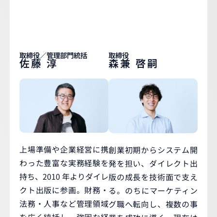
取締役／管理部門統括
取締役
佐藤 淳
森兼 啓嗣
上場準備や企業経営に携
創業初期からシステム開
わった豊富な実務経験を
発を担い、ダイレクト出
持ち、2010 年よりダイレ
版の成長を技術面で支え
クト出版に参画。財務・
る。のちにマーケティン
法務・人事など管理領域
グ職へ転向し、複数の事