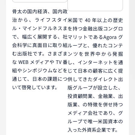
骨太の国内経済、国内政
治から、ライフスタイ
米国で 40 年以上の歴史
ル・マインドフルネスま
を持つ金融出版コングロ
で、幅広く展開する、社
マリットであるAgora グ
会科学に真面目に取り組
ループと、優れたコンテ
む出版社です。さまざま
ンツを世界中から発掘
な WEB メディアや TV 番
し、インターネットを通
組やシンポジウムなどを
じて日本の顧客に広く提
通じて、日本の課題につ
供してきたダイレクト出
いて啓発しています。
版グループが設立した、
投資顧問業、金融業、出
版業、の特徴を併せ持つ
メディア会社であり、グ
ループで唯一米国資本の
入った外資系企業です。