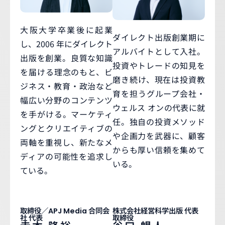
大阪大学卒業後に起業
ダイレクト出版創業期に
し、2006 年にダイレクト
アルバイトとして入社。
出版を創業。良質な知識
投資やトレードの知見を
を届ける理念のもと、ビ
磨き続け、現在は投資教
ジネス・教育・政治など
育を担うグループ会社・
幅広い分野のコンテンツ
ウェルス オンの代表に就
を手がける。マーケティ
任。独自の投資メソッド
ングとクリエイティブの
や企画力を武器に、顧客
両軸を重視し、新たなメ
からも厚い信頼を集めて
ディアの可能性を追求し
いる。
ている。
取締役／APJ Media 合同会
株式会社経営科学出版 代表
社 代表
取締役