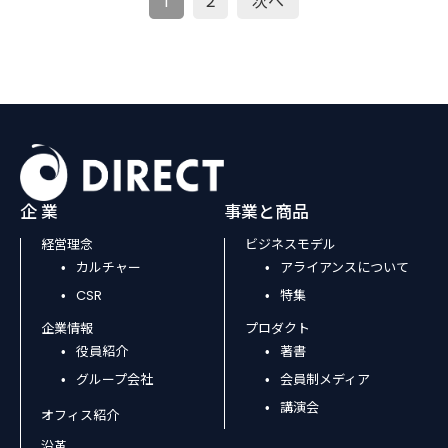
投
1
2
次へ
稿
の
ペ
ー
企 業
事業と商品
経営理念
ビジネスモデル
ジ
カルチャー
アライアンスについて
CSR
特集
送
企業情報
プロダクト
役員紹介
著書
り
グループ会社
会員制メディア
講演会
オフィス紹介
沿革